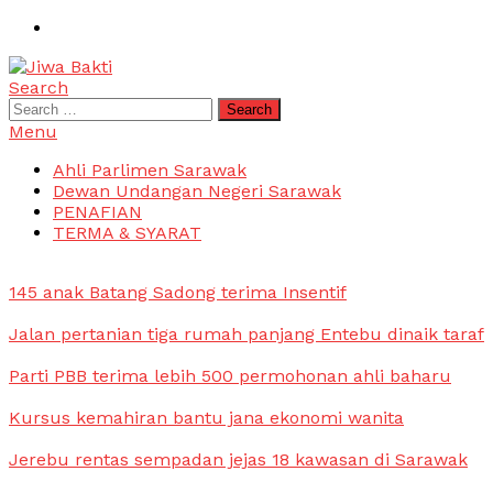
Skip
To
Content
Search
Jiwa Bakti
Suara PBB Sarawak
Search
for:
Menu
Ahli Parlimen Sarawak
Dewan Undangan Negeri Sarawak
PENAFIAN
TERMA & SYARAT
145 anak Batang Sadong terima Insentif
Jalan pertanian tiga rumah panjang Entebu dinaik taraf
Parti PBB terima lebih 500 permohonan ahli baharu
Kursus kemahiran bantu jana ekonomi wanita
Jerebu rentas sempadan jejas 18 kawasan di Sarawak