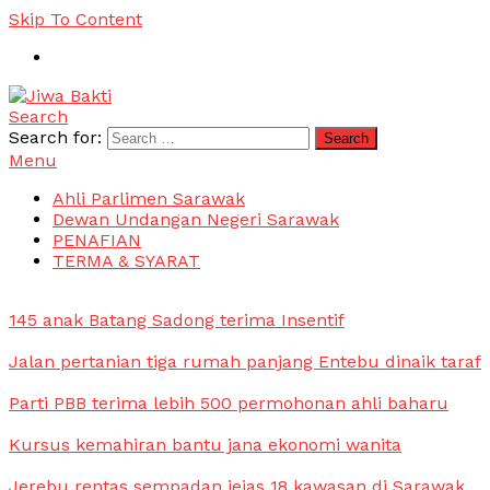
Skip To Content
Search
Jiwa Bakti
Suara PBB Sarawak
Search for:
Menu
Ahli Parlimen Sarawak
Dewan Undangan Negeri Sarawak
PENAFIAN
TERMA & SYARAT
145 anak Batang Sadong terima Insentif
Jalan pertanian tiga rumah panjang Entebu dinaik taraf
Parti PBB terima lebih 500 permohonan ahli baharu
Kursus kemahiran bantu jana ekonomi wanita
Jerebu rentas sempadan jejas 18 kawasan di Sarawak