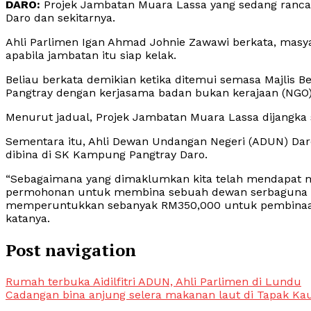
DARO:
Projek Jambatan Muara Lassa yang sedang ranc
Daro dan sekitarnya.
Ahli Parlimen Igan Ahmad Johnie Zawawi berkata, mas
apabila jambatan itu siap kelak.
Beliau berkata demikian ketika ditemui semasa Majlis B
Pangtray dengan kerjasama badan bukan kerajaan (NGO) 
Menurut jadual, Projek Jambatan Muara Lassa dijangka s
Sementara itu, Ahli Dewan Undangan Negeri (ADUN) Da
dibina di SK Kampung Pangtray Daro.
“Sebagaimana yang dimaklumkan kita telah mendapat m
permohonan untuk membina sebuah dewan serbaguna di S
memperuntukkan sebanyak RM350,000 untuk pembinaan d
katanya.
Post navigation
Rumah terbuka Aidilfitri ADUN, Ahli Parlimen di Lundu
Cadangan bina anjung selera makanan laut di Tapak Kau