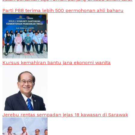
Parti PBB terima lebih 500 permohonan ahli baharu
Kursus kemahiran bantu jana ekonomi wanita
Jerebu rentas sempadan jejas 18 kawasan di Sarawak