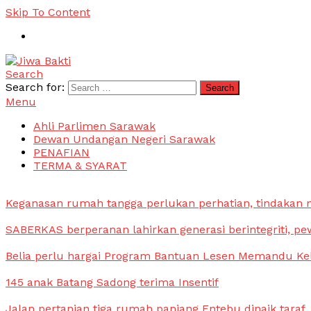
Skip To Content
Search
Jiwa Bakti
Suara PBB Sarawak
Search for:
Menu
Ahli Parlimen Sarawak
Dewan Undangan Negeri Sarawak
PENAFIAN
TERMA & SYARAT
Keganasan rumah tangga perlukan perhatian, tindakan
SABERKAS berperanan lahirkan generasi berintegriti, pe
Belia perlu hargai Program Bantuan Lesen Memandu Ke
145 anak Batang Sadong terima Insentif
Jalan pertanian tiga rumah panjang Entebu dinaik taraf