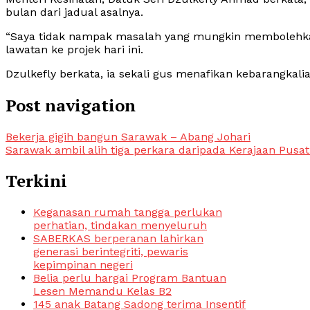
bulan dari jadual asalnya.
“Saya tidak nampak masalah yang mungkin membolehkan 
lawatan ke projek hari ini.
Dzulkefly berkata, ia sekali gus menafikan kebarangkali
Post navigation
Bekerja gigih bangun Sarawak – Abang Johari
Sarawak ambil alih tiga perkara daripada Kerajaan Pusat
Terkini
Keganasan rumah tangga perlukan
perhatian, tindakan menyeluruh
SABERKAS berperanan lahirkan
generasi berintegriti, pewaris
kepimpinan negeri
Belia perlu hargai Program Bantuan
Lesen Memandu Kelas B2
145 anak Batang Sadong terima Insentif