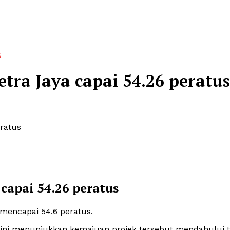
k
tra Jaya capai 54.26 peratus
eratus
capai 54.26 peratus
 mencapai 54.6 peratus.
, ini menunjukkan kemajuan projek tersebut mendahului t