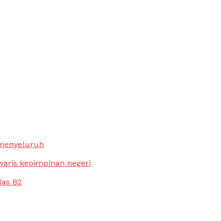
 menyeluruh
waris kepimpinan negeri
las B2