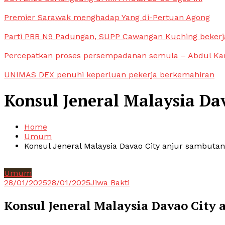
Premier Sarawak menghadap Yang di-Pertuan Agong
Parti PBB N9 Padungan, SUPP Cawangan Kuching bekerja
Percepatkan proses persempadanan semula – Abdul Ka
UNIMAS DEX penuhi keperluan pekerja berkemahiran
Konsul Jeneral Malaysia D
Home
Umum
Konsul Jeneral Malaysia Davao City anjur sambuta
Umum
28/01/2025
28/01/2025
Jiwa Bakti
Konsul Jeneral Malaysia Davao City