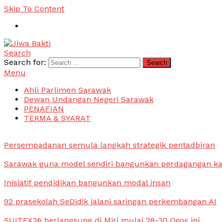
Skip To Content
Search
Jiwa Bakti
Suara PBB Sarawak
Search for:
Menu
Ahli Parlimen Sarawak
Dewan Undangan Negeri Sarawak
PENAFIAN
TERMA & SYARAT
Persempadanan semula langkah strategik pentadbiran
Sarawak guna model sendiri bangunkan perdagangan k
Inisiatif pendidikan bangunkan modal insan
92 prasekolah SeDidik jalani saringan perkembangan AI
SUITEX26 berlangsung di Miri mulai 28-30 Ogos ini