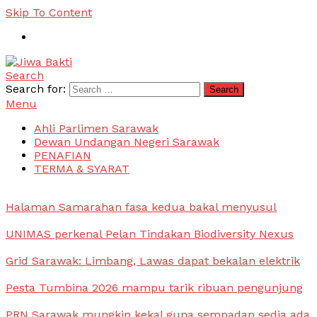
Skip To Content
Search
Jiwa Bakti
Suara PBB Sarawak
Search for:
Menu
Ahli Parlimen Sarawak
Dewan Undangan Negeri Sarawak
PENAFIAN
TERMA & SYARAT
Halaman Samarahan fasa kedua bakal menyusul
UNIMAS perkenal Pelan Tindakan Biodiversity Nexus
Grid Sarawak: Limbang, Lawas dapat bekalan elektrik
Pesta Tumbina 2026 mampu tarik ribuan pengunjung
PRN Sarawak mungkin kekal guna sempadan sedia ada