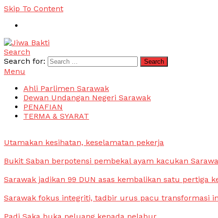
Skip To Content
Search
Jiwa Bakti
Suara PBB Sarawak
Search for:
Menu
Ahli Parlimen Sarawak
Dewan Undangan Negeri Sarawak
PENAFIAN
TERMA & SYARAT
Utamakan kesihatan, keselamatan pekerja
Bukit Saban berpotensi pembekal ayam kacukan Saraw
Sarawak jadikan 99 DUN asas kembalikan satu pertiga k
Sarawak fokus integriti, tadbir urus pacu transformasi i
Padi Saka buka peluang kepada pelabur