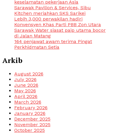
keselamatan pekerjaan Asia
Sarawak Pavilion & Services, Sibu
Kitchen meriahkan SKS Sarikei
Lebih 3,000 perwakilan hadiri
Konvensyen Khas Parti PBB Zon Utara
Sarawak Water siasat paip utama bocor
di Jalan Matang
164 penjawat awam terima Pingat
Perkhidmatan Setia
Arkib
August 2026
July 2026
June 2026
May 2026
April 2026
March 2026
February 2026
January 2026
December 2025
November 2025
October 2025