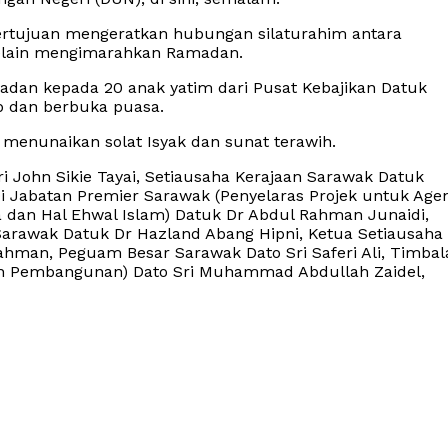
bertujuan mengeratkan hubungan silaturahim antara
selain mengimarahkan Ramadan.
an kepada 20 anak yatim dari Pusat Kebajikan Datuk
b dan berbuka puasa.
enunaikan solat Isyak dan sunat terawih.
i John Sikie Tayai, Setiausaha Kerajaan Sarawak Datuk
Jabatan Premier Sarawak (Penyelaras Projek untuk Agen
dan Hal Ehwal Islam) Datuk Dr Abdul Rahman Junaidi,
Sarawak Datuk Dr Hazland Abang Hipni, Ketua Setiausaha
ahman, Peguam Besar Sarawak Dato Sri Saferi Ali, Timbal
an Pembangunan) Dato Sri Muhammad Abdullah Zaidel,