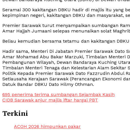
Seramai 300 kakitangan DBKU hadir di majlis itu yang 
kepimpinan negeri, kakitangan DBKU dan masyarakat, 
Premier Sarawak turut menyampaikan sumbangan Ramad
Amar Hajjah Jumaani selepas menunaikan solat Maghri
Beliau kemudian bersama tetamu dan kakitangan DBKU m
Hadir sama, Menteri Di Jabatan Premier Sarawak Dato Sr
Amar Mohamad Abu Bakar Marzuki, Timbalan Menteri Di 
Pembangunan Wilayah, Dewan Bandaraya Kuching Utara 
Timbalan Menteri Tenaga dan Kelestarian Alam Sekitar 
Politik Kepada Premier Sarawak Dato Fazzrudin Abdul R
Setiausaha Kerajaan Sarawak (Perancangan Ekonomi d
Datuk Bandar DBKU Dato Hilmy Othman.
Post
695 penerima terima sumbangan Sejambak Kasih
CIDB Sarawak anjur majlis iftar hargai PBT
navigation
Terkini
ACOH 2026 himpunkan pakar