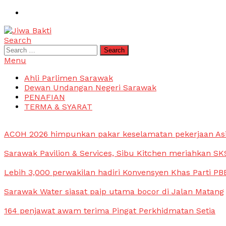
Skip
To
Content
Search
Jiwa Bakti
Suara PBB Sarawak
Search
for:
Menu
Ahli Parlimen Sarawak
Dewan Undangan Negeri Sarawak
PENAFIAN
TERMA & SYARAT
ACOH 2026 himpunkan pakar keselamatan pekerjaan As
Sarawak Pavilion & Services, Sibu Kitchen meriahkan SKS
Lebih 3,000 perwakilan hadiri Konvensyen Khas Parti PB
Sarawak Water siasat paip utama bocor di Jalan Matang
164 penjawat awam terima Pingat Perkhidmatan Setia