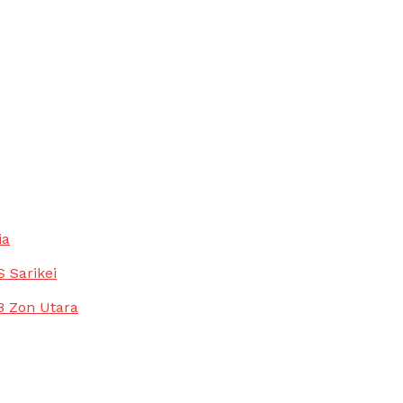
ia
 Sarikei
B Zon Utara