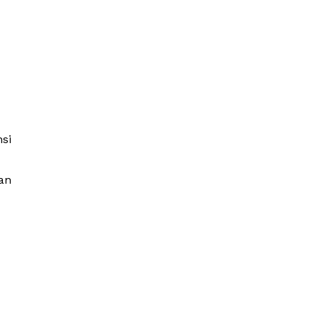
si
an