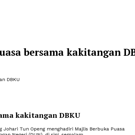
puasa bersama kakitangan D
gan DBKU
rsama kakitangan DBKU
ng Johari Tun Openg menghadiri Majlis Berbuka Puasa
an Negeri (DUN), di sini, semalam.