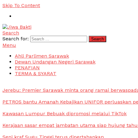
Skip To Content
Search
Jiwa Bakti
Suara PBB Sarawak
Search for:
Menu
Ahli Parlimen Sarawak
Dewan Undangan Negeri Sarawak
PENAFIAN
TERMA & SYARAT
Jerebu: Premier Sarawak minta orang ramai berwaspada,
PETROS bantu Amanah Kebajikan UNIFOR perluaskan pen
Kawasan Lumpur Bebuak dipromosi melalui TikTok
Kerajaan sasar empat jambatan utama siap hujung tahun
Seni kraf Sugu Tinggi terus dipertahankan