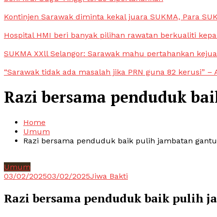
Kontinjen Sarawak diminta kekal juara SUKMA, Para S
Hospital HMI beri banyak pilihan rawatan berkualiti kep
SUKMA XXll Selangor: Sarawak mahu pertahankan keju
“Sarawak tidak ada masalah jika PRN guna 82 kerusi” – 
Razi bersama penduduk bai
Home
Umum
Razi bersama penduduk baik pulih jambatan gant
Umum
03/02/2025
03/02/2025
Jiwa Bakti
Razi bersama penduduk baik pulih 