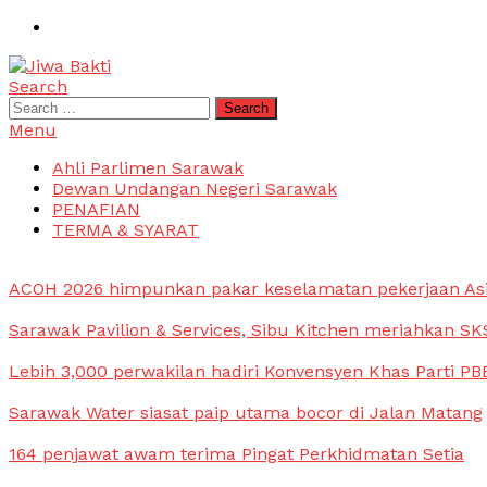
Skip
To
Content
Search
Jiwa Bakti
Suara PBB Sarawak
Search
for:
Menu
Ahli Parlimen Sarawak
Dewan Undangan Negeri Sarawak
PENAFIAN
TERMA & SYARAT
ACOH 2026 himpunkan pakar keselamatan pekerjaan As
Sarawak Pavilion & Services, Sibu Kitchen meriahkan SKS
Lebih 3,000 perwakilan hadiri Konvensyen Khas Parti PB
Sarawak Water siasat paip utama bocor di Jalan Matang
164 penjawat awam terima Pingat Perkhidmatan Setia