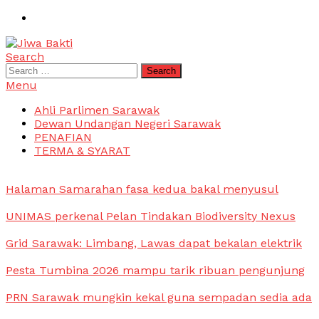
Skip
To
Content
Search
Jiwa Bakti
Suara PBB Sarawak
Search
for:
Menu
Ahli Parlimen Sarawak
Dewan Undangan Negeri Sarawak
PENAFIAN
TERMA & SYARAT
Halaman Samarahan fasa kedua bakal menyusul
UNIMAS perkenal Pelan Tindakan Biodiversity Nexus
Grid Sarawak: Limbang, Lawas dapat bekalan elektrik
Pesta Tumbina 2026 mampu tarik ribuan pengunjung
PRN Sarawak mungkin kekal guna sempadan sedia ada