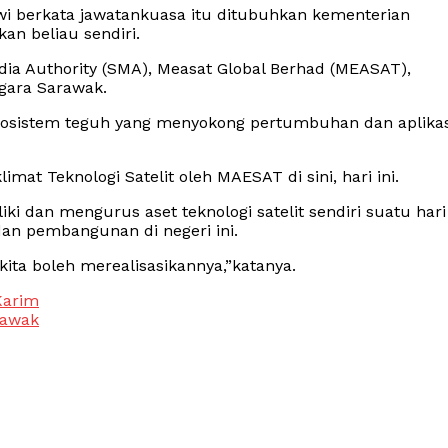
rawi berkata jawatankuasa itu ditubuhkan kementerian
an beliau sendiri.
edia Authority (SMA), Measat Global Berhad (MEASAT),
gara Sarawak.
osistem teguh yang menyokong pertumbuhan dan aplikas
mat Teknologi Satelit oleh MAESAT di sini, hari ini.
ki dan mengurus aset teknologi satelit sendiri suatu hari
n pembangunan di negeri ini.
ita boleh merealisasikannya,”katanya.
Karim
rawak