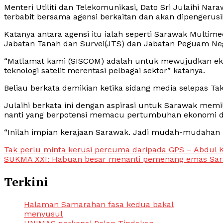
Menteri Utiliti dan Telekomunikasi, Dato Sri Julaihi Na
terbabit bersama agensi berkaitan dan akan dipengerusik
Katanya antara agensi itu ialah seperti Sarawak Multim
Jabatan Tanah dan Survei(JTS) dan Jabatan Peguam Ne
“Matlamat kami (SISCOM) adalah untuk mewujudkan ek
teknologi satelit merentasi pelbagai sektor” katanya.
Beliau berkata demikian ketika sidang media selepas Takli
Julaihi berkata ini dengan aspirasi untuk Sarawak memili
nanti yang berpotensi memacu pertumbuhan ekonomi da
“Inilah impian kerajaan Sarawak. Jadi mudah-mudahan k
Post
Tak perlu minta kerusi percuma daripada GPS – Abdul 
SUKMA XXI: Habuan besar menanti pemenang emas Sa
navigation
Terkini
Halaman Samarahan fasa kedua bakal
menyusul