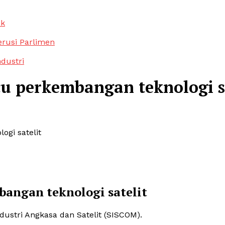
ak
erusi Parlimen
ndustri
u perkembangan teknologi sa
gi satelit
angan teknologi satelit
stri Angkasa dan Satelit (SISCOM).