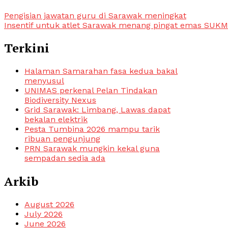
Pengisian jawatan guru di Sarawak meningkat
Insentif untuk atlet Sarawak menang pingat emas SUKM
Terkini
Halaman Samarahan fasa kedua bakal
menyusul
UNIMAS perkenal Pelan Tindakan
Biodiversity Nexus
Grid Sarawak: Limbang, Lawas dapat
bekalan elektrik
Pesta Tumbina 2026 mampu tarik
ribuan pengunjung
PRN Sarawak mungkin kekal guna
sempadan sedia ada
Arkib
August 2026
July 2026
June 2026