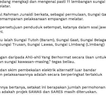
dang mengkaji dan mengenal pasti 11 lembangan sungai
latar.
ul Rahman Junaidi berkata, sebagai permulaan, Sungai Ga
aji kemampanan pelaksanaan empangan melatar.
t persetujuan penduduk setempat, katanya dalam soal ja
i.
tu ialah Sungai Tutoh (Baram), Sungai Gaat, Sungai Belaga
, Sungai Trusan, Sungai Lawas, Sungai Limbang (Limbang)
an daripada Ahli-ahli Yang Berhormat secara lisan untu
n sungai kawasan-masing,” tegas beliau.
dan skim pembekalan elektrik alternatif luar bandar
an pelaksanaannya adalah secara berperingkat tertakluk
nnya bertanya, setakat ini berapakan jumlah permohonan
n adakah projek SAWAS dan SARES masih diteruskan.