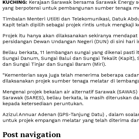
KUCHING:
Kerajaan Sarawak bersama Sarawak Energy se
yang berpotensi untuk pembangunan sumber tenaga me
Timbalan Menteri Utiliti dan Telekomunikasi, Datuk Abd
Kapit telah dipilih sebagai projek rintis untuk mengk
Projek itu hanya akan dilaksanakan sekiranya mendapa
persidangan Dewan Undangan Negeri (DUN) di sini hari in
Beliau berkata, 11 lembangan sungai yang dikenal pasti i
Sungai Danum, Sungai Balui dan Sungai Tekalit (Kapit)
dan Sungai Tinjar dan Sungai Baram (Miri).
“Kementerian saya juga telah menerima beberapa cadang
dilaksanakan projek sumber tenaga melatar di lembanga
Mengenai projek bekalan air alternatif Sarawak (SAWAS) 
Sarawak (SARES), beliau berkata, ia masih diteruskan d
kepada ketersediaan peruntukan.
Azizul Annuar Adenan (GPS-Tanjung Datu) , dalam soala
untuk projek empangan melatar yang telah diterima da
Post navigation