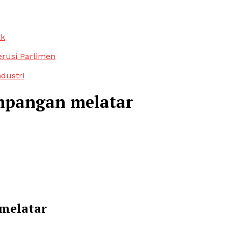
ak
erusi Parlimen
ndustri
empangan melatar
 melatar