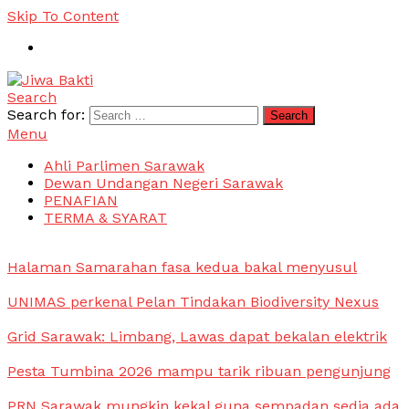
Skip To Content
Search
Jiwa Bakti
Suara PBB Sarawak
Search for:
Menu
Ahli Parlimen Sarawak
Dewan Undangan Negeri Sarawak
PENAFIAN
TERMA & SYARAT
Halaman Samarahan fasa kedua bakal menyusul
UNIMAS perkenal Pelan Tindakan Biodiversity Nexus
Grid Sarawak: Limbang, Lawas dapat bekalan elektrik
Pesta Tumbina 2026 mampu tarik ribuan pengunjung
PRN Sarawak mungkin kekal guna sempadan sedia ada