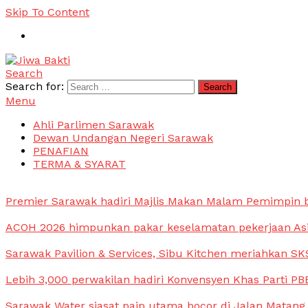
Skip To Content
Search
Jiwa Bakti
Suara PBB Sarawak
Search for:
Menu
Ahli Parlimen Sarawak
Dewan Undangan Negeri Sarawak
PENAFIAN
TERMA & SYARAT
Premier Sarawak hadiri Majlis Makan Malam Pemimpin
ACOH 2026 himpunkan pakar keselamatan pekerjaan As
Sarawak Pavilion & Services, Sibu Kitchen meriahkan SKS
Lebih 3,000 perwakilan hadiri Konvensyen Khas Parti PB
Sarawak Water siasat paip utama bocor di Jalan Matang