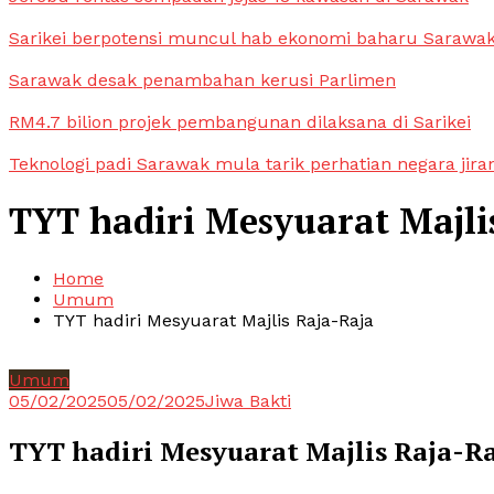
Sarikei berpotensi muncul hab ekonomi baharu Sarawa
Sarawak desak penambahan kerusi Parlimen
RM4.7 bilion projek pembangunan dilaksana di Sarikei
Teknologi padi Sarawak mula tarik perhatian negara jira
TYT hadiri Mesyuarat Majli
Home
Umum
TYT hadiri Mesyuarat Majlis Raja-Raja
Umum
05/02/2025
05/02/2025
Jiwa Bakti
TYT hadiri Mesyuarat Majlis Raja-R