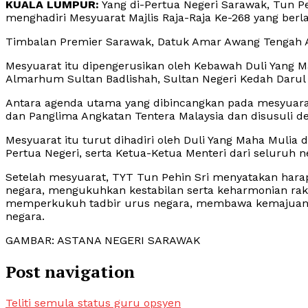
KUALA LUMPUR:
Yang di-Pertua Negeri Sarawak, Tun Pe
menghadiri Mesyuarat Majlis Raja-Raja Ke-268 yang berlan
Timbalan Premier Sarawak, Datuk Amar Awang Tengah Al
Mesyuarat itu dipengerusikan oleh Kebawah Duli Yang M
Almarhum Sultan Badlishah, Sultan Negeri Kedah Darul
Antara agenda utama yang dibincangkan pada mesyuarat 
dan Panglima Angkatan Tentera Malaysia dan disusuli de
Mesyuarat itu turut dihadiri oleh Duli Yang Maha Mulia 
Pertua Negeri, serta Ketua-Ketua Menteri dari seluruh n
Setelah mesyuarat, TYT Tun Pehin Sri menyatakan harap
negara, mengukuhkan kestabilan serta keharmonian raky
memperkukuh tadbir urus negara, membawa kemajuan 
negara.
GAMBAR: ASTANA NEGERI SARAWAK
Post navigation
Teliti semula status guru opsyen