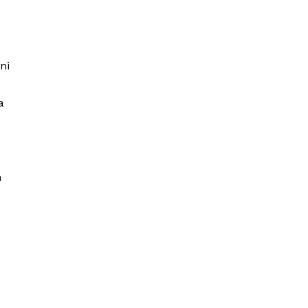
ni
a
n