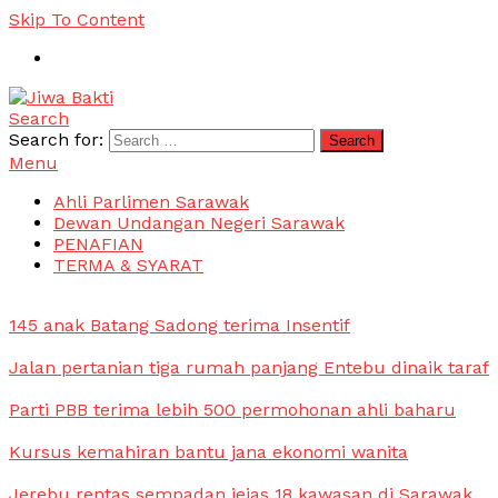
Skip To Content
Search
Jiwa Bakti
Suara PBB Sarawak
Search for:
Menu
Ahli Parlimen Sarawak
Dewan Undangan Negeri Sarawak
PENAFIAN
TERMA & SYARAT
145 anak Batang Sadong terima Insentif
Jalan pertanian tiga rumah panjang Entebu dinaik taraf
Parti PBB terima lebih 500 permohonan ahli baharu
Kursus kemahiran bantu jana ekonomi wanita
Jerebu rentas sempadan jejas 18 kawasan di Sarawak