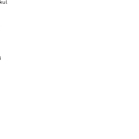
kul
,
i